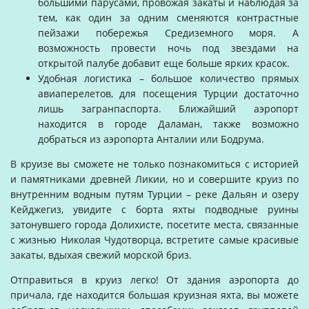
большими парусами, провожая закаты и наблюдая за
тем, как один за одним сменяются контрастные
пейзажи побережья Средиземного моря. А
возможность провести ночь под звездами на
открытой палубе добавит еще больше ярких красок.
Удобная логистика – большое количество прямых
авиаперелетов, для посещения Турции достаточно
лишь загранпаспорта. Ближайший аэропорт
находится в городе Даламан, также возможно
добраться из аэропорта Анталии или Бодрума.
В круизе вы сможете не только познакомиться с историей
и памятниками древней Ликии, но и совершите круиз по
внутренним водным путям Турции – реке Дальян и озеру
Кейджегиз, увидите с борта яхты подводные руины
затонувшего города Долихисте, посетите места, связанные
с жизнью Николая Чудотворца, встретите самые красивые
закаты, вдыхая свежий морской бриз.
Отправиться в круиз легко! От здания аэропорта до
причала, где находится большая круизная яхта, вы можете