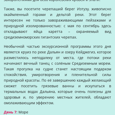
Также, вы посетите черепаший берег Изтузу, живописно
окаймленный горами и дельтой реки. Этот берег
интересен не только завораживающими пейзажами и
природной изолированностью: с мая по сентябрь здесь
откладывают яйца каретта – охраняемый вид
средиземноморских гигантских черепах.
Необычной частью экскурсионной программы этого дня
является круиз по реке Дальян и озеру Кейджегиз, которое
разместилось неподалеку от места, где потоки реки
начинают вечный танец с солёным Средиземным морем.
Такая прогулка на судне станет настоящим подарком
спокойствия, умиротворения и пленительной силы
природной красоты. По её завершению каждый желающий
сможет посетить грязевые ванны и искупаться в
термальных водах Дальяна, которые очень полезны для
здоровья и, по уверению местных жителей, обладают
омолаживающим эффектом.
День 7
:
Море