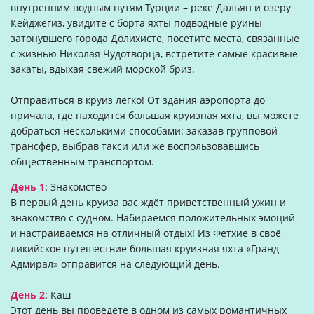
внутренним водным путям Турции – реке Дальян и озеру
Кейджегиз, увидите с борта яхты подводные руины
затонувшего города Долихисте, посетите места, связанные
с жизнью Николая Чудотворца, встретите самые красивые
закаты, вдыхая свежий морской бриз.
Отправиться в круиз легко! От здания аэропорта до
причала, где находится большая круизная яхта, вы можете
добраться несколькими способами: заказав групповой
трансфер, выбрав такси или же воспользовавшись
общественным транспортом.
День 1
:
Знакомство
В первый день круиза вас ждёт приветственный ужин и
знакомство с судном. Набираемся положительных эмоций
и настраиваемся на отличный отдых! Из Фетхие в своё
ликийское путешествие большая круизная яхта «Гранд
Адмирал» отправится на следующий день.
День 2
:
Каш
Этот день вы проведете в одном из самых романтичных