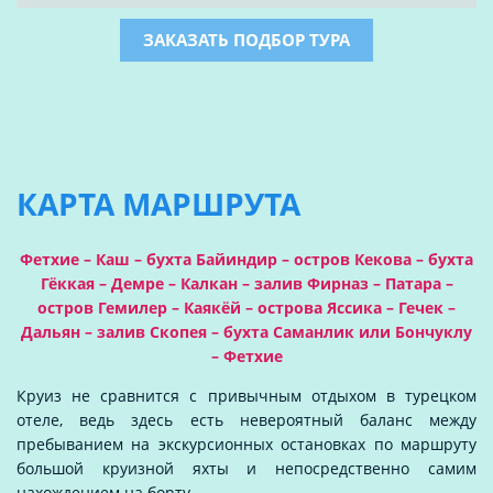
ЗАКАЗАТЬ ПОДБОР ТУРА
КАРТА МАРШРУТА
Фетхие – Каш – бухта Байиндир – остров Кекова – бухта
Гёккая – Демре – Калкан – залив Фирназ – Патара –
остров Гемилер – Каякёй – острова Яссика – Гечек –
Дальян – залив Скопея – бухта Саманлик или Бончуклу
– Фетхие
Круиз не сравнится с привычным отдыхом в турецком
отеле, ведь здесь есть невероятный баланс между
пребыванием на экскурсионных остановках по маршруту
большой круизной яхты и непосредственно самим
нахождением на борту.