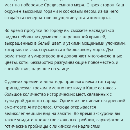
мест на побережье Средиземного моря. С трех сторон Каш
окружен высокими горами и сосновым лесом, из-за чего
создаётся невероятное ощущение уюта и комфорта.
Во время прогулки по городу вы сможете насладиться
видом небольших домиков с черепичной крышей,
выкрашенных в белый цвет, и узкими мощёными улочками,
которые, петляя, спускаются к бирюзовому морю. Дух
романтики и умиротворения дополняют многочисленные
цветы, коты, беззаботно разгуливающие повсеместно, и
спокойствие, царящее на улице.
С давних времен и вплоть до прошлого века этот город
принадлежал грекам, именно поэтому в Каше осталось
большое количество исторических мест, связанных с
культурой данного народа. Одним из них является древний
амфитеатр Антифеллос. Отсюда открывается
великолепнейший вид на закаты. Во время экскурсии вы
также увидите множество скальных гробниц, саркофагов и
готические гробницы с ликийскими надписями.