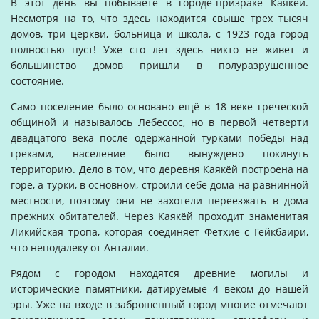
В этот день вы побываете в городе-призраке Каякёй.
Несмотря на то, что здесь находится свыше трех тысяч
домов, три церкви, больница и школа, с 1923 года город
полностью пуст! Уже сто лет здесь никто не живет и
большинство домов пришли в полуразрушенное
состояние.
Само поселение было основано ещё в 18 веке греческой
общиной и называлось Лебессос, но в первой четверти
двадцатого века после одержанной турками победы над
греками, население было вынуждено покинуть
территорию. Дело в том, что деревня Каякёй построена на
горе, а турки, в основном, строили себе дома на равнинной
местности, поэтому они не захотели переезжать в дома
прежних обитателей. Через Каякёй проходит знаменитая
Ликийская тропа, которая соединяет Фетхие с Гейкбаири,
что неподалеку от Анталии.
Рядом с городом находятся древние могилы и
исторические памятники, датируемые 4 веком до нашей
эры. Уже на входе в заброшенный город многие отмечают