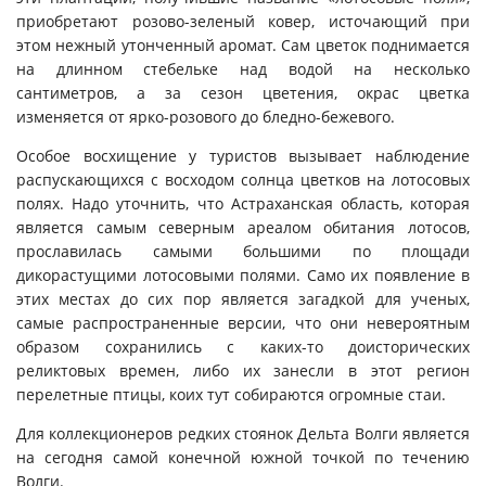
приобретают розово-зеленый ковер, источающий при
этом нежный утонченный аромат. Сам цветок поднимается
на длинном стебельке над водой на несколько
сантиметров, а за сезон цветения, окрас цветка
изменяется от ярко-розового до бледно-бежевого.
Особое восхищение у туристов вызывает наблюдение
распускающихся с восходом солнца цветков на лотосовых
полях. Н
адо уточнить, что Астраханская область, которая
является самым северным ареалом обитания лотосов,
прославилась самыми большими по площади
дикорастущими лотосовыми полями. Само их появление в
этих местах до сих пор является загадкой для ученых,
самые распространенные версии, что они невероятным
образом сохранились с каких-то доисторических
реликтовых времен, либо их занесли в этот регион
перелетные птицы, коих тут собираются огромные стаи.
Для коллекционеров редких стоянок Дельта Волги является
на сегодня самой конечной южной точкой по течению
Волги.