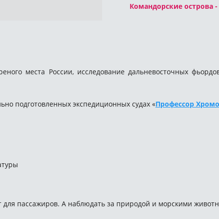
Командорские острова - 
реного места России, исследование дальневосточных фьордо
ьно подготовленных экспедиционных судах «
Профессор Хром
атуры
 для пассажиров. А наблюдать за природой и морскими животн