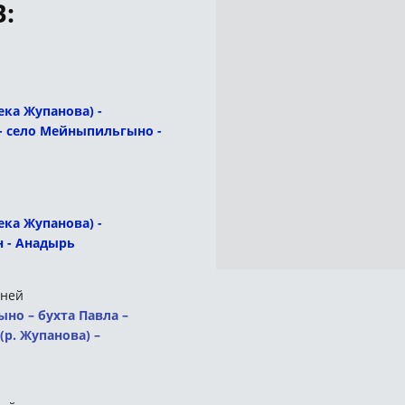
:
ека Жупанова) -
 - село Мейныпильгыно -
ека Жупанова) -
н - Анадырь
дней
но – бухта Павла –
(р. Жупанова) –