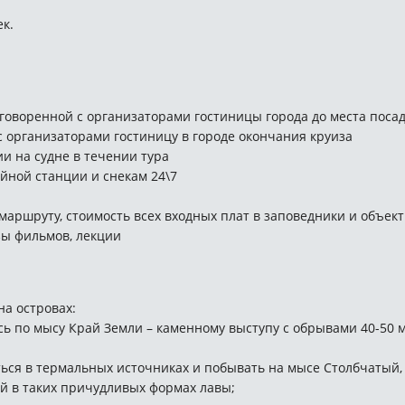
к.
говоренной с организаторами гостиницы города до места посадк
с организаторами гостиницу в городе окончания круиза
и на судне в течении тура
айной станции и снекам 24\7
аршруту, стоимость всех входных плат в заповедники и объект
зы фильмов, лекции
а островах:
сь по мысу Край Земли – каменному выступу с обрывами 40-50 
ься в термальных источниках и побывать на мысе Столбчатый, 
й в таких причудливых формах лавы;