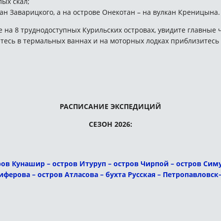
лых скал;
н Заварицкого, а на острове Онекотан – на вулкан Креницына.
 на 8 труднодоступных Курильских островах, увидите главные ч
аетесь в термальных ваннах и на моторных лодках приблизите
РАСПИСАНИЕ ЭКСПЕДИЦИЙ
СЕЗОН 2026:
ов Кунашир – остров Итуруп – остров Чирпой – остров Симуш
ферова – остров Атласова – бухта Русская – Петропавловс