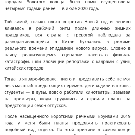
городам Золотого кольца была нами осуществлена
четырьмя годами ранее — в июле 2020 года.
Той зимой, только-только встретив Новый год и лениво
вливаясь в рабочий ритм после длинных зимних
праздников, вся страна с тревогой наблюдала за
разворачивающейся в Китае буквально в режиме
реального времени эпидемией нового вируса. Словно в
наяву реализующемся сценарии какого-то фильма-
катастрофы, шли зловещие репортажи с кадрами с улиц
китайских городов.
Тогда, в январе-феврале, никто и представить себе не мог
весь масштаб предстоящих перемен: дети ходили в школы,
студенты — в вузы, вовсю работали кинотеатры, зазывая
на премьеры, люди трудились и строили планы на
предстоящий сезон отпусков.
После насыщенного короткими речными круизами 2019
года у меня были планы продолжить практиковать
подобный вид отдыха. По этой причине в самом конце