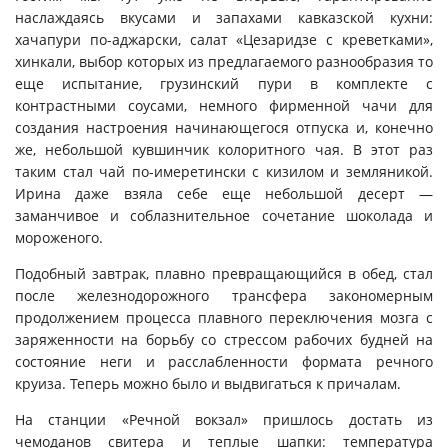
наслаждаясь вкусами и запахами кавказской кухни:
хачапури по-аджарски, салат «Цезаридзе с креветками»,
хинкали, выбор которых из предлагаемого разнообразия то
еще испытание, грузинский пури в комплекте с
контрастными соусами, немного фирменной чачи для
создания настроения начинающегося отпуска и, конечно
же, небольшой кувшинчик колоритного чая. В этот раз
таким стал чай по-имеретински с кизилом и земляникой.
Ирина даже взяла себе еще небольшой десерт —
заманчивое и соблазнительное сочетание шоколада и
мороженого.
Подобный завтрак, плавно превращающийся в обед, стал
после железнодорожного трансфера закономерным
продолжением процесса плавного переключения мозга с
заряженности на борьбу со стрессом рабочих будней на
состояние неги и расслабленности формата речного
круиза. Теперь можно было и выдвигаться к причалам.
На станции «Речной вокзал» пришлось достать из
чемоданов свитера и теплые шапки: температура