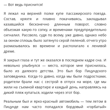
— Вот ведь приснится!
Я лежал на верхней полке купе пассажирского поезда.
Состав, кряхтя и плавно покачиваясь, закладывал
казавшийся бесконечно длинным поворот, словно
объезжая какую-то сопку, и временами предупредительно
сигналил. Рассвело, судя по всему, уже давно, однако небо
за окном сплошь было затянуто серой пеленой, отчего утро
размазывалось во времени и располагало к ленивой
дреме.
Я закрыл глаза и тут же оказался в последнем кадре сна. И
невольно улыбнулся — место, которое мне приснилось,
было из далекого детства. Это был бор Пицундского
заповедника. Когда-то давно, когда мы были подростками,
родители брали нас с сестрой в отпуск на море, где мы
жили на съемной квартире и каждый день, направляясь на
дикий пляж купаться, ходили через этот бор.
Реальным был и ярко-красный автомобиль — тем летом в
Пицунде нам часто попадался бордовый «горбатый»