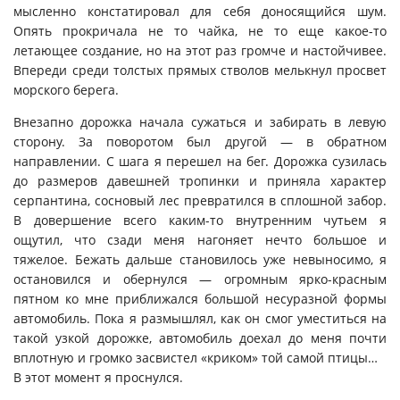
мысленно констатировал для себя доносящийся шум.
Опять прокричала не то чайка, не то еще какое-то
летающее создание, но на этот раз громче и настойчивее.
Впереди среди толстых прямых стволов мелькнул просвет
морского берега.
Внезапно дорожка начала сужаться и забирать в левую
сторону. За поворотом был другой — в обратном
направлении. С шага я перешел на бег. Дорожка сузилась
до размеров давешней тропинки и приняла характер
серпантина, сосновый лес превратился в сплошной забор.
В довершение всего каким-то внутренним чутьем я
ощутил, что сзади меня нагоняет нечто большое и
тяжелое. Бежать дальше становилось уже невыносимо, я
остановился и обернулся — огромным ярко-красным
пятном ко мне приближался большой несуразной формы
автомобиль. Пока я размышлял, как он смог уместиться на
такой узкой дорожке, автомобиль доехал до меня почти
вплотную и громко засвистел «криком» той самой птицы…
В этот момент я проснулся.