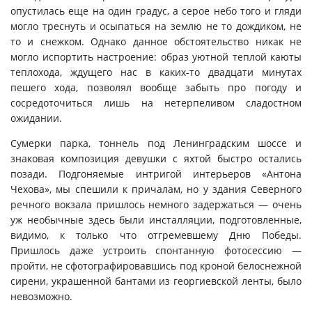
опустилась еще на один градус, а серое небо того и гляди
могло треснуть и осыпаться на землю не то дождиком, не
то и снежком. Однако данное обстоятельство никак не
могло испортить настроение: образ уютной теплой каюты
теплохода, ждущего нас в каких-то двадцати минутах
пешего хода, позволял вообще забыть про погоду и
сосредоточиться лишь на нетерпеливом сладостном
ожидании.
Сумерки парка, тоннель под Ленинградским шоссе и
знаковая композиция девушки с яхтой быстро остались
позади. Подгоняемые интригой интерьеров «Антона
Чехова», мы спешили к причалам, но у здания Северного
речного вокзала пришлось немного задержаться — очень
уж необычные здесь были инсталляции, подготовленные,
видимо, к только что отгремевшему Дню Победы.
Пришлось даже устроить спонтанную фотосессию —
пройти, не сфотографировавшись под кроной белоснежной
сирени, украшенной бантами из георгиевской ленты, было
невозможно.