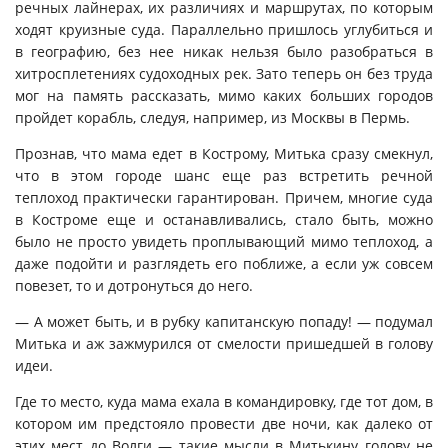
речных лайнерах, их различиях и маршрутах, по которым
ходят круизные суда. Параллельно пришлось углубиться и
в географию, без нее никак нельзя было разобраться в
хитросплетениях судоходных рек. Зато теперь он без труда
мог на память рассказать, мимо каких больших городов
пройдет корабль, следуя, например, из Москвы в Пермь.
Прознав, что мама едет в Кострому, Митька сразу смекнул,
что в этом городе шанс еще раз встретить речной
теплоход практически гарантирован. Причем, многие суда
в Костроме еще и останавливались, стало быть, можно
было не просто увидеть проплывающий мимо теплоход, а
даже подойти и разглядеть его поближе, а если уж совсем
повезет, то и дотронуться до него.
— А может быть, и в рубку капитанскую попаду! — подумал
Митька и аж зажмурился от смелости пришедшей в голову
идеи.
Где то место, куда мама ехала в командировку, где тот дом, в
котором им предстояло провести две ночи, как далеко от
этих мест до Волги — такие мысли в Митькину голову не