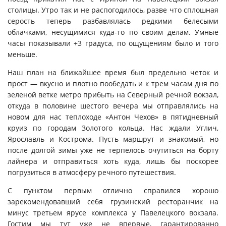
столицы. Утро так и не распогодилось, разве что сплошная
серость теперь разбавлялась редкими белесыми
облачками, несущимися куда-то по своим делам. Умные
часы показывали +3 градуса, по ощущениям было и того
меньше.
Наш план на ближайшее время был предельно четок и
прост — вкусно и плотно пообедать и к трем часам дня по
зеленой ветке метро прибыть на Северный речной вокзал,
откуда в половине шестого вечера мы отправлялись на
новом для нас теплоходе «Антон Чехов» в пятидневный
круиз по городам Золотого кольца. Нас ждали Углич,
Ярославль и Кострома. Пусть маршрут и знакомый, но
после долгой зимы уже не терпелось очутиться на борту
лайнера и отправиться хоть куда, лишь бы поскорее
погрузиться в атмосферу речного путешествия.
С пунктом первым отлично справился хорошо
зарекомендовавший себя грузинский ресторанчик на
минус третьем ярусе комплекса у Павелецкого вокзала.
Гостим мы тут уже не впервые, гарантированно