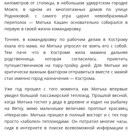
километров от столицы, в небольшом удмуртском городке
Можге, в одном из многоэтажных домов по улице
Родниковой, с самого утра царил невообразимый
переполох — Митька Кашин основательно собирался в
первую в своей жизни командировку.
Точнее, в командировку по рабочим делам в Кострому
ехала его мама, но Митька упросил ее взять его с собой.
Тем паче что в Костроме жила мамина дальняя
родственница, которая согласилась приютить
путешественников на пару-тройку дней. Для Митьки же
критически важным фактором отправиться вместе с мамой
стал именно город назначения — Кострома.
Уже год прошел с того момента, как Митька впервые
увидел большой пассажирский теплоход. Прошлой весной,
когда Митька гостил у деда в деревне и ходил на рыбалку
на Вятку, мимо мальчишки величаво проплыл красавец
«Некрасов». Митька пришел в полный восторг и с тех пор
просто «заболел» теплоходами. Он потратил многие часы,
сидя в интернете в поиске всевозможной информации о