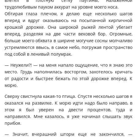
влетел в плотную сетку паутины, налаженной
трудолюбивым пауком аккурат на уровне моего носа.
Обтирая глаза плечом, я делаю еще несколько шагов
вперед и вдруг оказываюсь на посыпанной кирпичной
крошкой дорожке. Она широкой рыжей лентой убегает
вперед, разделяя на две части вековой бор. Огромные,
больше моего обхвата в ширине могучие сосны молчаливо
устремляются ввысь, в самое небо, погружая пространство
под собой в ленивый полумрак.
— Неужели?! — на меня напало ощущение, что я знаю это
место. Грудь наполнилась восторгом, захотелось кричать
от радости и быстрее бежать по этой дорожке вперед. К
морю.
Сверху свистнула какая-то птица. Спустя несколько шагов я
оказался на развилке. К морю идти надо было направо, в
этом я был уверен на двести процентов, туда и
направился. Мне казалось, я уже начинал слышать звук
прибоя.
— Значит, вчерашний шторм еще не закончился, —