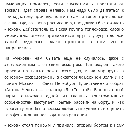
Нумерация причалов, если спускаться к пристани от
вокзала, идет справа налево. Нам надо было двигаться к
тринадцатому причалу, почти в самый конец причальной
стенки, где, согласно расписанию, нас должен был ожидать
«Чехов». Действительно, некая группа теплоходов, словно
мерзнущих, отчего прижавшихся друг к другу, плотной
кучкой виднелась вдали пристани, к ним мы и
направились.
На «Чехове» нам бывать еще не случалось, даже с
экскурсионным агентским осмотром. Теплоходов такого
проекта на наших реках всего два, и их маршруты в
основном сосредоточены в акваториях Верхней Волги и на
линии Москва — Санкт-Петербург. Единственный собрат
«Антона Чехова» — теплоход «Лев Толстой». В анонсах этой
пары теплоходов одной из главных конструктивных
особенностей выступает крытый бассейн на борту, и, как
турагенту, мне было весьма любопытно увидеть и оценить
всю функциональность данного решения.
«Чехов» стоял первым у причала, вторым бортом к нему