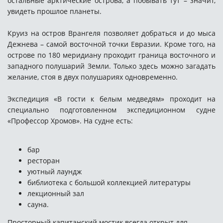
остальные арктические острова, а побывать тут – значит,
увидеть прошлое планеты.
Круиз на остров Врангеля позволяет добраться и до мыса
Дежнева – самой восточной точки Евразии. Кроме того, на
острове по 180 меридиану проходит граница восточного и
западного полушарий Земли. Только здесь можно загадать
желание, стоя в двух полушариях одновременно.
Экспедиция «В гости к белым медведям» проходит на
специально подготовленном экспедиционном судне
«Профессор Хромов». На судне есть:
бар
ресторан
уютный лаундж
библиотека с большой коллекцией литературы
лекционный зал
сауна.
Просторный капитанский мостик всегда открыт для