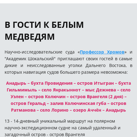
В ГОСТИ К БЕЛЫМ
МЕДВЕДЯМ
Научно-исследовательские суда «
Профессор Хромов
» и
"Академик Шокальский" приглашают своих гостей в самые
дикие и неисследованные уголки Дальнего Востока, в
которых навигация судов большего размера невозможна:
Анадырь – бухта Провидения – остров Итыгран – бухта
Гильмимыль – село Янракыннот – мыс Дежнева – село
Уэлен – остров Колючин – остров Врангеля (2 дня) –
остров Геральд – залив Колючинская губа – остров
Ратманова – село Лорино – озеро Аччён – Анадырь
13 - 14-дневный уникальный маршрут на полярном
научно-экспедиционном судне на самый удаленный и
загадочный остров - остров Врангеля