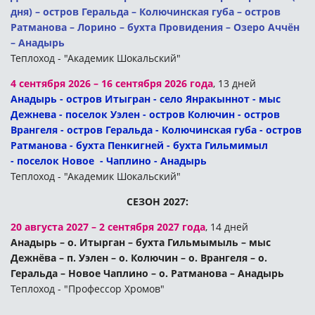
дня) – остров Геральда – Колючинская губа – остров
Ратманова – Лорино – бухта Провидения – Озеро Аччён
– Анадырь
Теплоход - "Академик Шокальский"
4 сентября 2026 – 16 сентября 2026 года
, 13 дней
Анадырь - остров Итыгран - село Янракыннот - мыс
Дежнева - поселок Уэлен - остров Колючин - остров
Врангеля - остров Геральда - Колючинская губа - остров
Ратманова - бухта Пенкигней - бухта Гильмимыл
- поселок Новое - Чаплино - Анадырь
Теплоход - "Академик Шокальский"
СЕЗОН 2027:
20 августа 2027 – 2 сентября 2027 года
, 14 дней
Анадырь – о. Итырган – бухта Гильмымыль – мыс
Дежнёва – п. Уэлен – о. Колючин – о. Врангеля – о.
Геральда – Новое Чаплино – о. Ратманова – Анадырь
Теплоход - "Профессор Хромов"