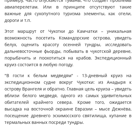
примеру, часто опускаются туманы, что создает проблемы
авиаперелетам. Или в принципе отсутствуют такие
важные для сухопутного туризма элементы, как отели,
дороги и т.п.
Этот маршрут от Чукотки до Камчатки – уникальная
возможность посетить Командорские острова, увидеть
белух, оценить красоту осенней тундры, исследовать
дальневосточные фьорды, побывать в чукотской деревне,
порыбачить и поохотиться на крабов. Экспедиционный
круиз состоится в любую погоду.
"В гости к белым медведям" -
13-
дневный круиз на
экспедиционном судне вокруг Чукотки: из Анадыря к
острову Врангеля и обратно. Г
лавная цель круиза – увидеть
вблизи белого медведя, одного из самых удивительных
обитателей крайнего севера.
Кроме того, ожидается
высадка на восточной окраине Евразии – мысе Дежнёва,
посещение древнего эскимосского святилища, купание в
термальных ванных посреди тундры.