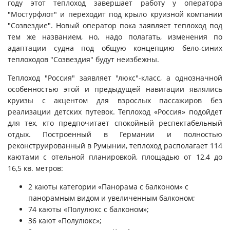
году этот теплоход завершает работу у оператора
"Мостурфлот" и переходит под крыло круизной компании
"Созвездие". Новый оператор пока заявляет теплоход под
тем же названием, но, надо полагать, изменения по
адаптации судна под общую концепцию бело-синих
теплоходов "Созвездия" будут неизбежны.
Теплоход "Россия" заявляет "люкс"-класс, а однозначной
особенностью этой и предыдущей навигации являлись
круизы с акцентом для взрослых пассажиров без
реализации детских путевок.
Теплоход «Россия» подойдет
для тех, кто предпочитает спокойный респектабельный
отдых. Построенный в Германии и полностью
реконструированный в Румынии, теплоход располагает 114
каютами с отельной планировкой, площадью от 12,4 до
16,5 кв. метров:
2 каюты категории «Панорама с балконом» с
панорамным видом и увеличенным балконом;
74 каюты «Полулюкс с балконом»;
36 кают «Полулюкс»;