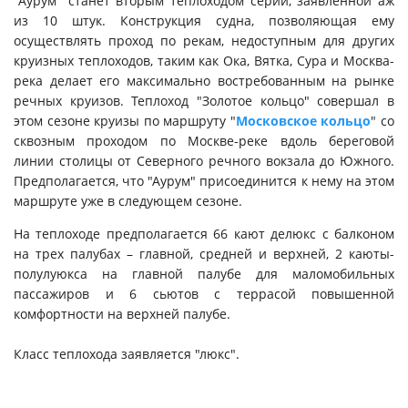
"Аурум" станет вторым теплоходом серии, заявленной аж
из 10 штук. Конструкция судна, позволяющая ему
осуществлять проход по рекам, недоступным для других
круизных теплоходов, таким как Ока, Вятка, Сура и Москва-
река делает его максимально востребованным на рынке
речных круизов. Теплоход "Золотое кольцо" совершал в
этом сезоне круизы по маршруту "
Московское кольцо
" со
сквозным проходом по Москве-реке вдоль береговой
линии столицы от Северного речного вокзала до Южного.
Предполагается, что "Аурум" присоединится к нему на этом
маршруте уже в следующем сезоне.
На теплоходе предполагается 66 кают делюкс с балконом
на трех палубах – главной, средней и верхней, 2 каюты-
полулуюкса на главной палубе для маломобильных
пассажиров и 6 сьютов с террасой повышенной
комфортности на верхней палубе.
Класс теплохода заявляется "люкс".