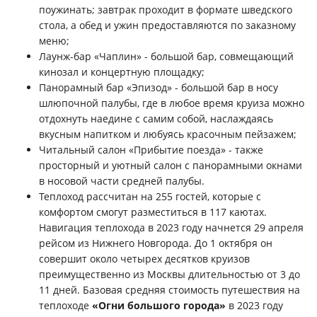
поужинать; завтрак проходит в формате шведского
стола, а обед и ужин предоставляются по заказному
меню;
Лаунж-бар «Чаплин» - большой бар, совмещающий
кинозал и концертную площадку;
Панорамный бар «Эпизод» - большой бар в носу
шлюпочной палубы, где в любое время круиза можно
отдохнуть наедине с самим собой, наслаждаясь
вкусным напитком и любуясь красочным пейзажем;
Читальный салон «Прибытие поезда» - также
просторный и уютный салон с панорамными окнами
в носовой части средней палубы.
Теплоход рассчитан на 255 гостей, которые с
комфортом смогут разместиться в 117 каютах.
Навигация теплохода в 2023 году начнется 29 апреля
рейсом из Нижнего Новгорода. До 1 октября он
совершит около четырех десятков круизов
преимущественно из Москвы длительностью от 3 до
11 дней. Базовая средняя стоимость путешествия на
теплоходе
«Огни большого города»
в 2023 году